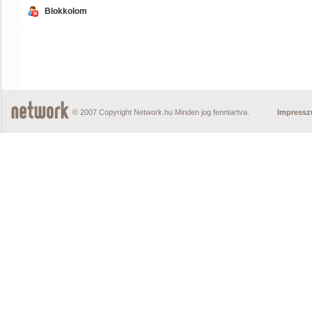
Blokkolom
© 2007 Copyright Network.hu Minden jog fenntartva.
Impress