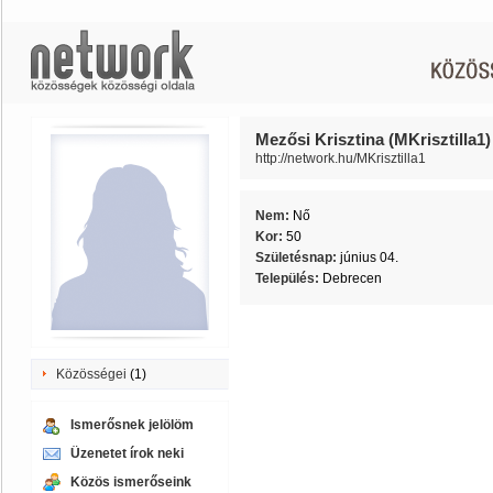
Mezősi Krisztina (MKrisztilla1)
http://network.hu/MKrisztilla1
Nem:
Nő
Kor:
50
Születésnap:
június 04.
Település:
Debrecen
Közösségei
(1)
Ismerősnek jelölöm
Üzenetet írok neki
Közös ismerőseink