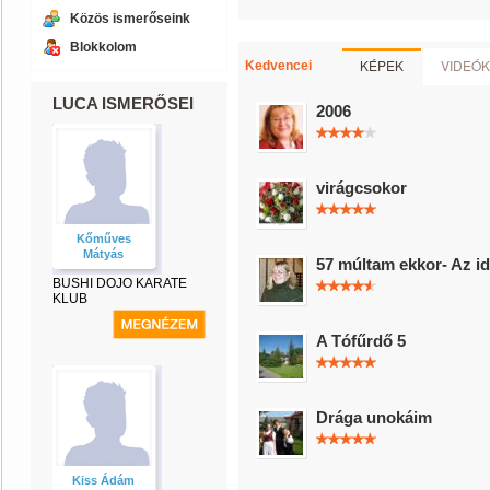
Közös ismerőseink
Blokkolom
KÉPEK
VIDEÓK
Kedvencei
LUCA ISMERŐSEI
2006
virágcsokor
Kőműves
Mátyás
57 múltam ekkor- Az id
BUSHI DOJO KARATE
KLUB
A Tófűrdő 5
Drága unokáim
Kiss Ádám