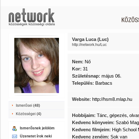
Varga Luca (Luc)
http://network.hu/Luc
Nem:
Nő
Kor:
31
Születésnap:
május 06.
Település:
Barbacs
Website:
http://hsm8.mlap.hu
Ismerősei
(48)
Közösségei
(4)
Hobbijaim:
Tánc, gépezés, olva
Kedvenc könyveim:
Szabó Magd
Ismerősnek jelölöm
Kedvenc filmjeim:
High School 
Üzenetet írok neki
Kedvenc zenéim:
Sok van