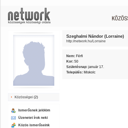
Szeghalmi Nándor (Lorraine)
http://network.hu/Lorraine
Nem:
Férfi
Kor:
50
Születésnap:
január 17.
Település:
Miskolc
Közösségei
(2)
Ismerősnek jelölöm
Üzenetet írok neki
Közös ismerőseink