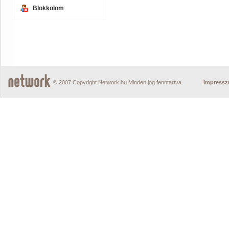
Blokkolom
© 2007 Copyright Network.hu Minden jog fenntartva.
Impress