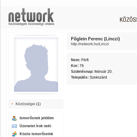
Főglein Ferenc (Linczi)
http://network.hu/Linczi
Nem:
Férfi
Kor:
76
Születésnap:
február 20.
Település:
Szekszárd
Közösségei
(1)
Ismerősnek jelölöm
Üzenetet írok neki
Közös ismerőseink