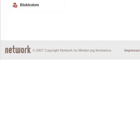
Blokkolom
© 2007 Copyright Network.hu Minden jog fenntartva.
Impress