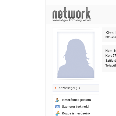
Kiss L
http://
Nem:
Kor:
5
Szület
Telepü
Közösségei
(1)
Ismerősnek jelölöm
Üzenetet írok neki
Közös ismerőseink