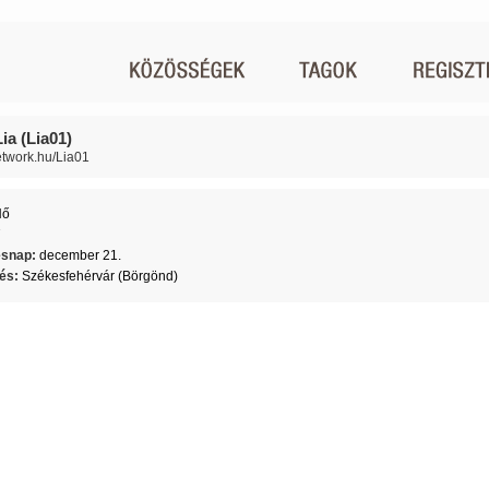
ia (Lia01)
network.hu/Lia01
Nő
7
ésnap:
december 21.
lés:
Székesfehérvár (Börgönd)