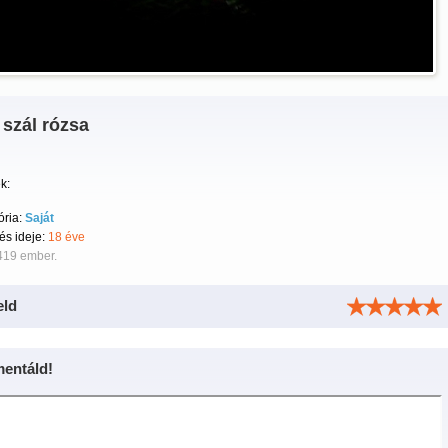
szál rózsa
k:
ória:
Saját
tés ideje:
18 éve
419 ember.
eld
entáld!