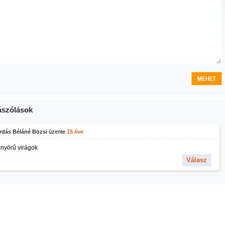
szólások
rdás Béláné Bözsi
üzente
15 éve
nyörű virágok
Válasz