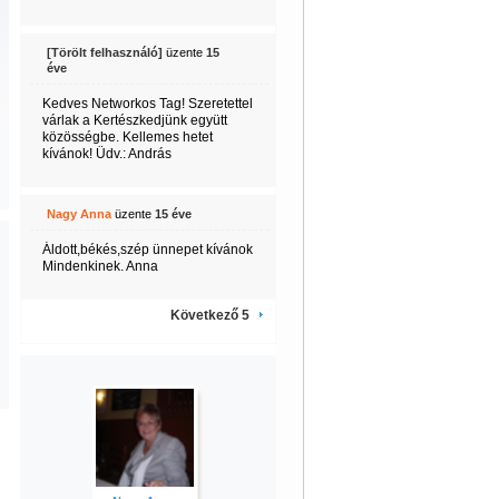
[Törölt felhasználó]
üzente
15
éve
Kedves Networkos Tag! Szeretettel
várlak a Kertészkedjünk együtt
közösségbe. Kellemes hetet
kívánok! Üdv.: András
Nagy Anna
üzente
15 éve
Áldott,békés,szép ünnepet kívánok
Mindenkinek. Anna
Következő 5