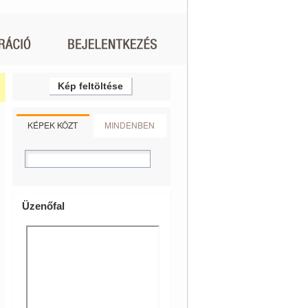
Kép feltöltése
KÉPEK KÖZT
MINDENBEN
Üzenőfal