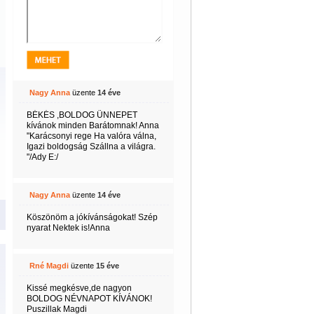
Nagy Anna
üzente
14 éve
BÉKÉS ,BOLDOG ÜNNEPET
kívánok minden Barátomnak! Anna
"Karácsonyi rege Ha valóra válna,
Igazi boldogság Szállna a világra.
"/Ady E:/
Nagy Anna
üzente
14 éve
Köszönöm a jókívánságokat! Szép
nyarat Nektek is!Anna
Rné Magdi
üzente
15 éve
Kissé megkésve,de nagyon
BOLDOG NÉVNAPOT KÍVÁNOK!
Puszillak Magdi