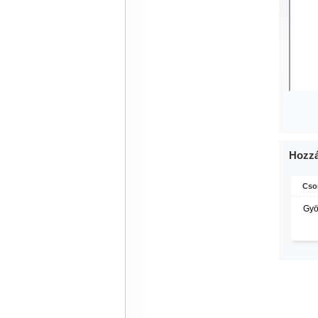
Hozzá
Cso
Gyö