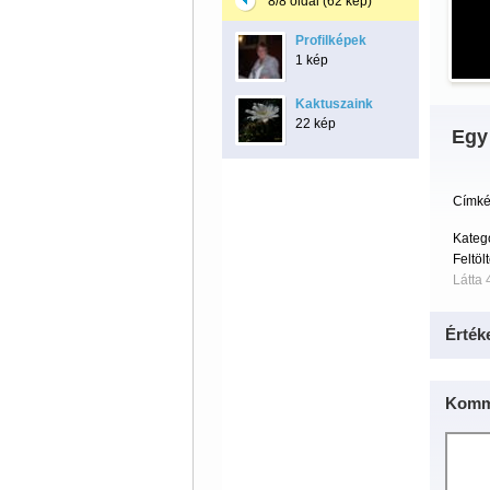
8/8 oldal (62 kép)
Profilképek
1 kép
Kaktuszaink
22 kép
Egy 
Címké
Kateg
Feltöl
Látta 
Érték
Komm