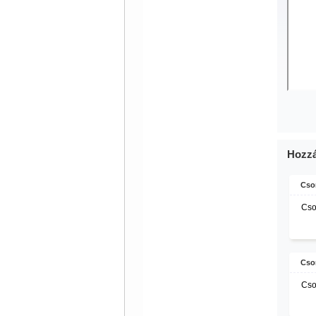
Hozzá
Cso
Cso
Cso
Cso