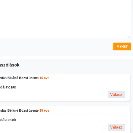
szólások
rdás Béláné Bözsi
üzente
15 éve
dálatosak
Válasz
rdás Béláné Bözsi
üzente
15 éve
dálatosak
Válasz