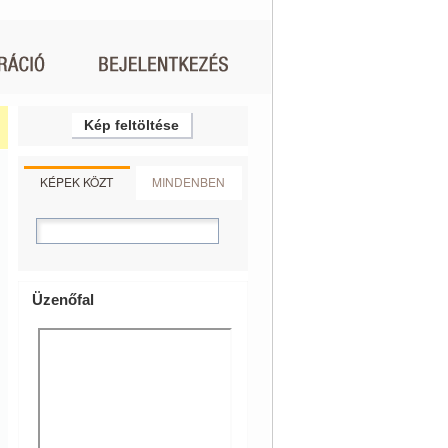
Kép feltöltése
KÉPEK KÖZT
MINDENBEN
Üzenőfal