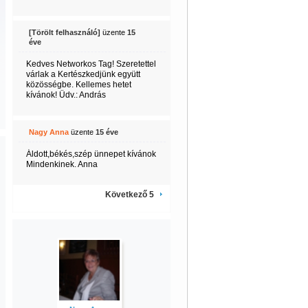
[Törölt felhasználó]
üzente
15
éve
Kedves Networkos Tag! Szeretettel
várlak a Kertészkedjünk együtt
közösségbe. Kellemes hetet
kívánok! Üdv.: András
Nagy Anna
üzente
15 éve
Áldott,békés,szép ünnepet kívánok
Mindenkinek. Anna
Következő 5