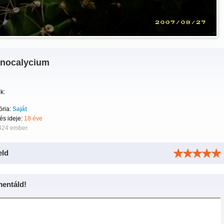
nocalycium
k:
ória:
Saját
tés ideje:
18 éve
424 ember.
eld
entáld!