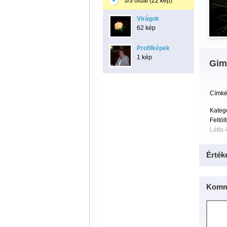
3/3 oldal (22 kép)
Virágok
62 kép
Profilképek
1 kép
Gim
Címké
Kateg
Feltöl
Látta 
Érték
Komm