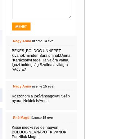
Nagy Anna
üzente
14 éve
BÉKÉS ,BOLDOG ÜNNEPET
kívánok minden Barátomnak! Anna
"Karácsonyi rege Ha valóra válna,
Igazi boldogság Szállna a világra.
"/Ady E:/
Nagy Anna
üzente
15 éve
Köszönöm a jókívánságokat! Szép
nyarat Nektek is!Anna
Rné Magdi
üzente
15 éve
Kissé megkésve,de nagyon
BOLDOG NÉVNAPOT KÍVÁNOK!
Puszillak Magdi