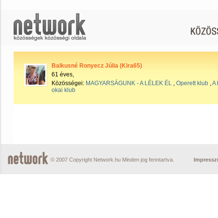
Balkusné Ronyecz Júlia (Kira65)
61 éves,
Közösségei:
MAGYARSÁGUNK - A LÉLEK ÉL
,
Operett klub
,
A 
okai klub
© 2007 Copyright Network.hu Minden jog fenntartva.
Impress