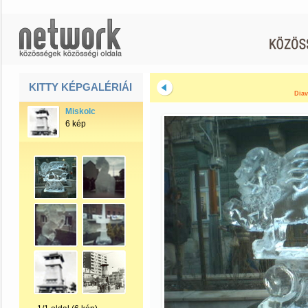
KITTY KÉPGALÉRIÁI
Diav
Miskolc
6 kép