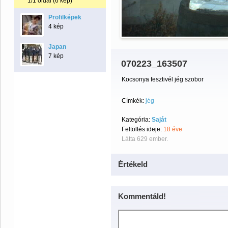
1/1 oldal (6 kép)
Profilképek
4 kép
Japan
7 kép
070223_163507
Kocsonya fesztivél jég szobor
Címkék:
jég
Kategória:
Saját
Feltöltés ideje:
18 éve
Látta 629 ember.
Értékeld
Kommentáld!