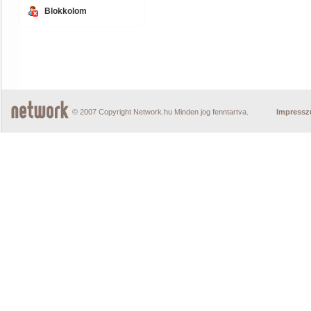
Blokkolom
© 2007 Copyright Network.hu Minden jog fenntartva.
Impress