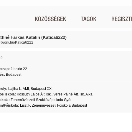
thné Farkas Katalin (Katica6222)
network.hu/Katica6222
Nő
4
ésnap:
február 22.
lés:
Budapest
ely:
Lajtha L. AMI, Budapest XX.
os iskola:
Kossuth Lajos Ált. Isk., Veres Pálné Ált. Isk. Ajka
skola:
Zeneművészeti Szakközépiskola Győr
m/Főiskola:
Liszt F. Zeneművészeti Főiskola Budapest