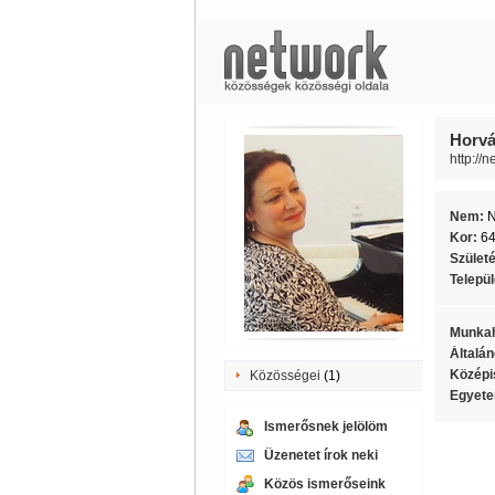
Horvá
http://
Nem:
Kor:
6
Szület
Telepü
Munkah
Általán
Középi
Közösségei
(1)
Egyete
Ismerősnek jelölöm
Üzenetet írok neki
Közös ismerőseink