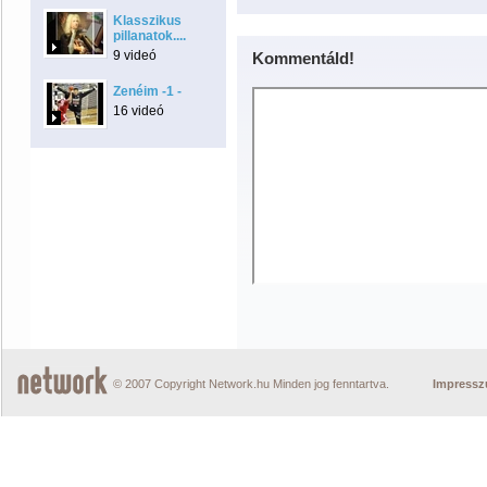
Klasszikus
pillanatok....
9 videó
Kommentáld!
Zenéim -1 -
16 videó
© 2007 Copyright Network.hu Minden jog fenntartva.
Impress