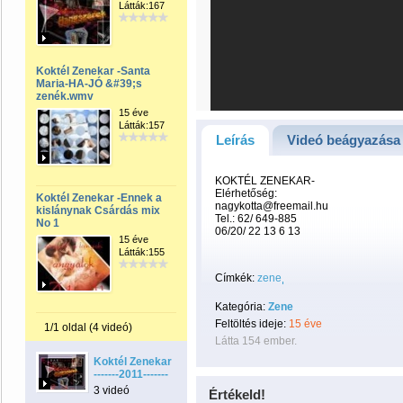
Látták:167
Koktél Zenekar -Santa
Maria-HA-JÓ &#39;s
zenék.wmv
15 éve
Látták:157
Leírás
Videó beágyazása
KOKTÉL ZENEKAR-
Elérhetőség:
Koktél Zenekar -Ennek a
nagykotta@freemail.hu
kislánynak Csárdás mix
Tel.: 62/ 649-885
No 1
06/20/ 22 13 6 13
15 éve
Látták:155
Címkék:
zene
Kategória:
Zene
Feltöltés ideje:
15 éve
1/1 oldal (4 videó)
Látta 154 ember.
Koktél Zenekar
-------2011-------
3 videó
Értékeld!