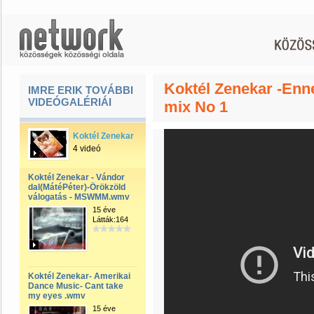
Koktél Zenekar -Enn
IMRE ERIK TOVÁBBI
VIDEÓGALÉRIÁI
mix No 1
Koktél Zenekar
4 videó
Koktél Zenekar - Vándor
dal(MátéPéter)-Örökzöld
válogatás - MSWMM.wmv
15 éve
Látták:164
Koktél Zenekar- Amerikai
Dance Music- Cant take
my eyes .wmv
15 éve