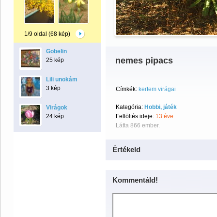
1/9 oldal (68 kép)
Gobelin
nemes pipacs
25 kép
Lili unokám
3 kép
Címkék:
kertem virágai
Kategória:
Hobbi, játék
Virágok
24 kép
Feltöltés ideje:
13 éve
Látta 866 ember.
Értékeld
Kommentáld!