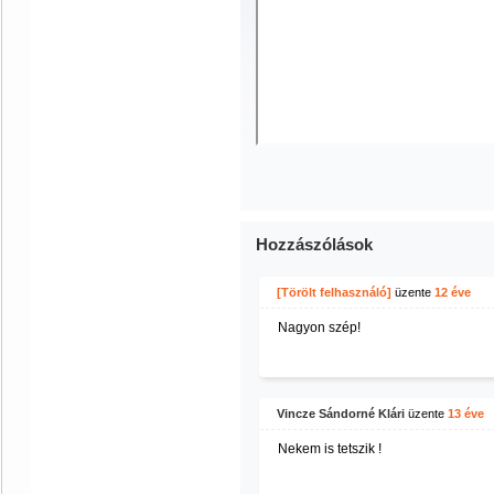
Hozzászólások
[Törölt felhasználó]
üzente
12 éve
Nagyon szép!
Vincze Sándorné Klári
üzente
13 éve
Nekem is tetszik !