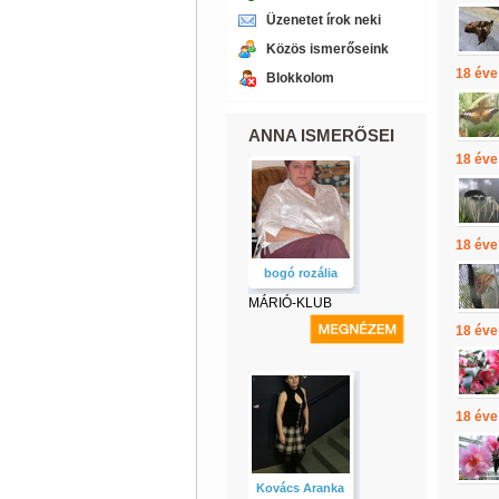
Üzenetet írok neki
Közös ismerőseink
18 éve
Blokkolom
ANNA ISMERŐSEI
18 éve
18 éve
bogó rozália
MÁRIÓ-KLUB
18 éve
18 éve
Kovács Aranka