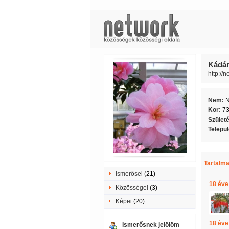
Kádár
http://
Nem:
Kor:
7
Szület
Telepü
Tartalma
Ismerősei
(21)
18 éve
Közösségei
(3)
Képei
(20)
18 éve
Ismerősnek jelölöm