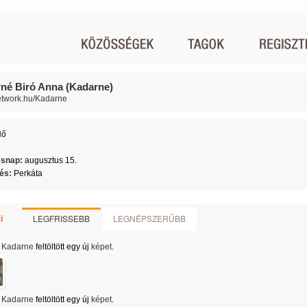
né Biró Anna (Kadarne)
network.hu/Kadarne
Nő
3
ésnap:
augusztus 15.
lés:
Perkáta
LEGFRISSEBB
LEGNÉPSZERŰBB
i
Kadarne
feltöltött egy új
képet
.
Kadarne
feltöltött egy új
képet
.