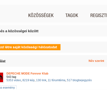
és a közösségei között
álat
Név szerint
DEPECHE MODE Forever Klub
543 tag
5353 video
,
8219 kép
,
130 link
,
11 fórumtéma
,
517 blogbejegyzés
iss esemény