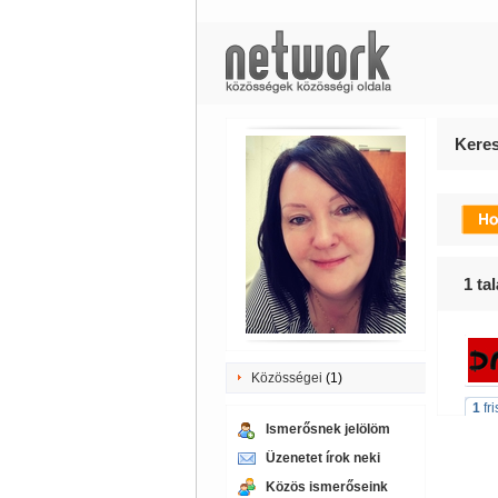
Keres
1
tal
Közösségei
(1)
1
fr
Ismerősnek jelölöm
Üzenetet írok neki
Közös ismerőseink