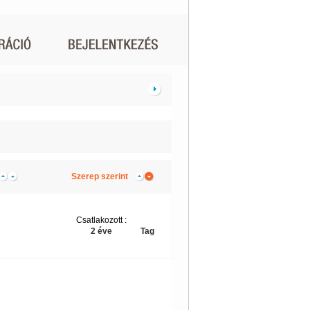
Szerep szerint
Csatlakozott :
2 éve
Tag