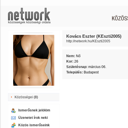
Kovács Eszter (KEszti2005)
http://network.hu/KEszti2005
Nem:
Nő
Kor:
26
Születésnap:
március 06.
Település:
Budapest
Közösségei
(8)
Ismerősnek jelölöm
Üzenetet írok neki
Közös ismerőseink