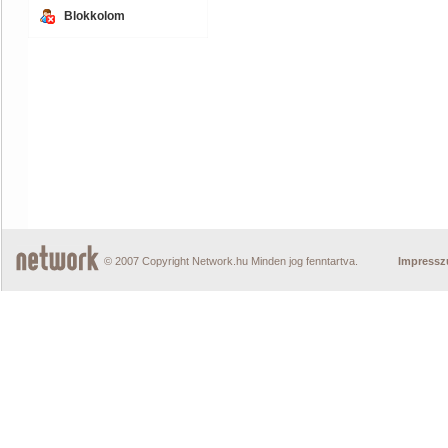
Blokkolom
© 2007 Copyright Network.hu Minden jog fenntartva.
Impress