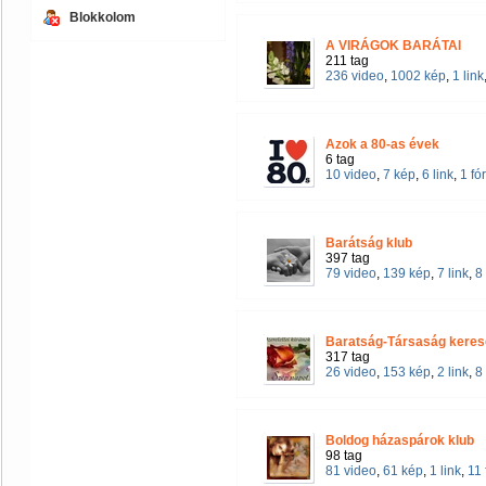
Blokkolom
A VIRÁGOK BARÁTAI
211 tag
236 video
,
1002 kép
,
1 link
Azok a 80-as évek
6 tag
10 video
,
7 kép
,
6 link
,
1 f
Barátság klub
397 tag
79 video
,
139 kép
,
7 link
,
8
Baratság-Társaság keres
317 tag
26 video
,
153 kép
,
2 link
,
8
Boldog házaspárok klub
98 tag
81 video
,
61 kép
,
1 link
,
11