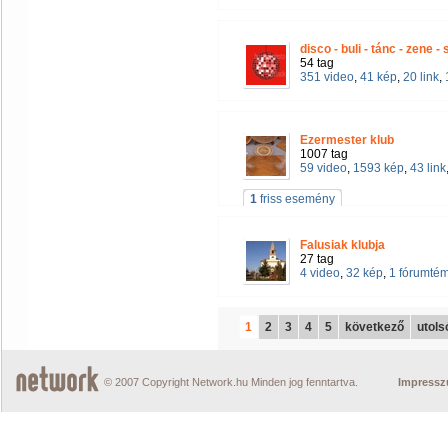
disco - buli - tánc - zene 
54 tag
351 video
,
41 kép
,
20 link
,
Ezermester klub
1007 tag
59 video
,
1593 kép
,
43 link
1
friss esemény
Falusiak klubja
27 tag
4 video
,
32 kép
,
1 fórumté
1
2
3
4
5
következő
utols
© 2007 Copyright Network.hu Minden jog fenntartva.
Impress