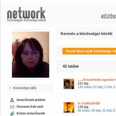
Keresés a közösségei között
42
találat
.......Köszöntsük egymást k
151 tag
140 video
,
51 kép
,
2 link
,
3
Közösségei
(42)
Ismerősnek jelölöm
A család jövője
Üzenetet írok neki
139 tag
90 video
,
95 kép
,
11 link
,
9
Közös ismerőseink