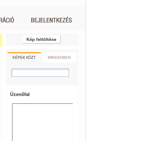
Kép feltöltése
KÉPEK KÖZT
MINDENBEN
Üzenőfal