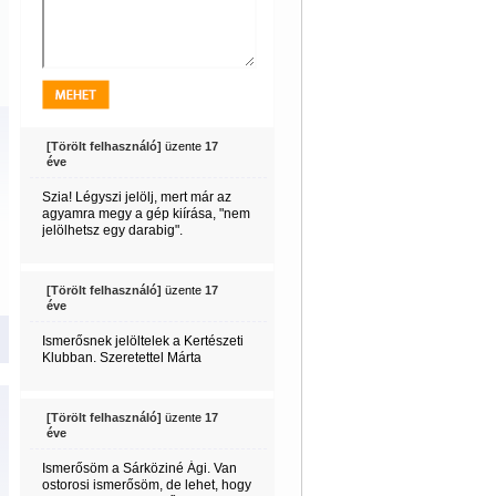
[Törölt felhasználó]
üzente
17
éve
Szia! Légyszi jelölj, mert már az
agyamra megy a gép kiírása, "nem
jelölhetsz egy darabig".
[Törölt felhasználó]
üzente
17
éve
Ismerősnek jelöltelek a Kertészeti
Klubban. Szeretettel Márta
[Törölt felhasználó]
üzente
17
éve
Ismerősöm a Sárköziné Ági. Van
ostorosi ismerősöm, de lehet, hogy