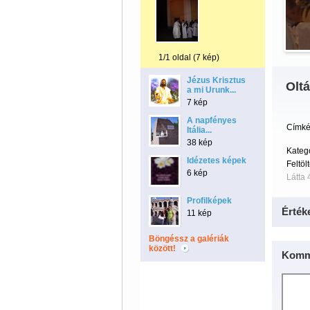
1/1 oldal (7 kép)
Jézus Krisztus
Oltá
a mi Urunk...
7 kép
A napfényes
Címké
Itália...
38 kép
Kateg
Idézetes képek
Feltöl
6 kép
Látta 
Profilképek
Érték
11 kép
Böngéssz a galériák
között!
Komm