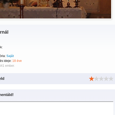
rnál
k:
ória:
Saját
tés ideje:
18 éve
441 ember.
eld
entáld!