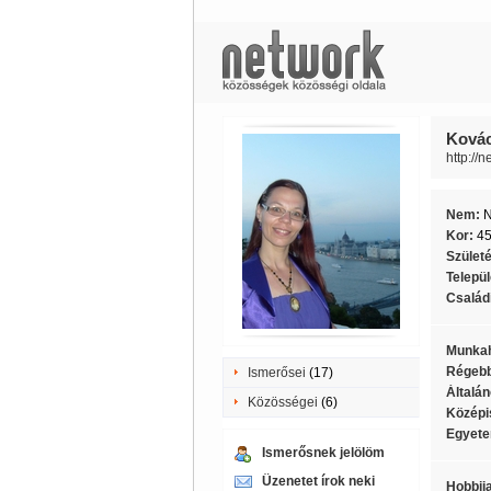
Kovác
http://
Nem:
Kor:
4
Szület
Telepü
Családi
Munkah
Régebb
Ismerősei
(17)
Általán
Közösségei
(6)
Középi
Egyete
Ismerősnek jelölöm
Üzenetet írok neki
Hobbij