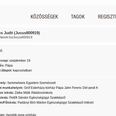
s Judit (Jucus800919)
network.hu/Jucus800919
Nő
5
ésnap:
szeptember 19.
lés:
Pápa
 állapot:
kapcsolatban
ely:
Semmelweis Egyetem Szemészeti
i munkahelyek:
Gróf Esterházy kórház Pápa Jahn Ferenc Dél-pesti K
os iskola:
Zalka Máté Általánosiskola
skola:
Petőfi Sándor Egészségügyi Szakképző
m/Főiskola:
Padányi Bíró Márton Egészségügyi Szakképző Intézet
aim:
Aerobik,zene,színház