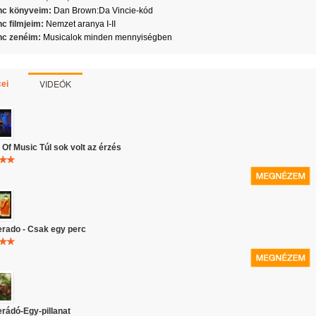
c könyveim:
Dan Brown:Da Vincie-kód
c filmjeim:
Nemzet aranya I-II
c zenéim:
Musicalok minden mennyiségben
VIDEÓK
ei
Of Music Túl sok volt az érzés
rado - Csak egy perc
rádó-Egy-pillanat