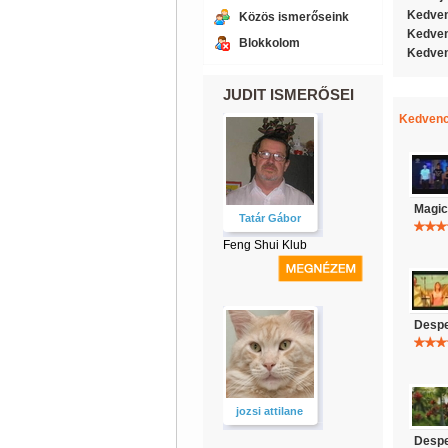
Kedven
Közös ismerőseink
Kedven
Blokkolom
Kedven
JUDIT ISMERŐSEI
Kedvenc
Magic 
Tatár Gábor
Feng Shui Klub
Despe
jozsi attilane
Despe