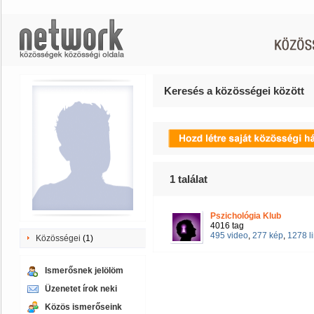
Keresés a közösségei között
1
találat
Pszichológia Klub
4016 tag
495 video
,
277 kép
,
1278 l
Közösségei
(1)
Ismerősnek jelölöm
Üzenetet írok neki
Közös ismerőseink