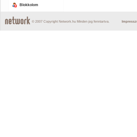
Blokkolom
© 2007 Copyright Network.hu Minden jog fenntartva.
Impress