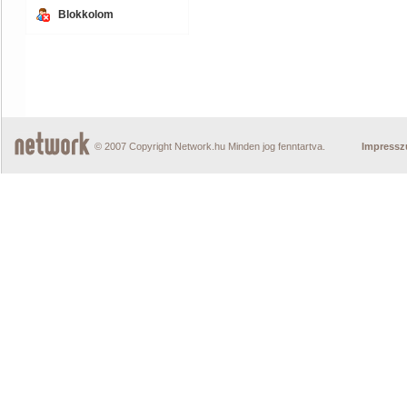
Blokkolom
© 2007 Copyright Network.hu Minden jog fenntartva.
Impress