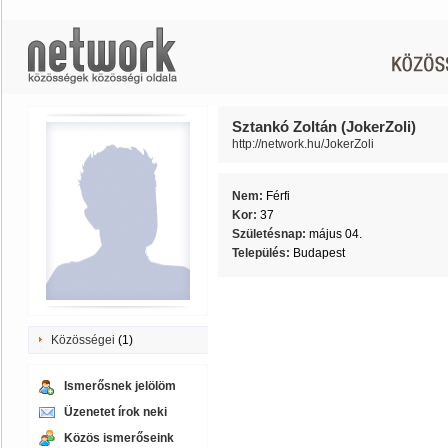
Sztankó Zoltán (JokerZoli)
http://network.hu/JokerZoli
Nem:
Férfi
Kor:
37
Születésnap:
május 04.
Település:
Budapest
Közösségei
(1)
Ismerősnek jelölöm
Üzenetet írok neki
Közös ismerőseink