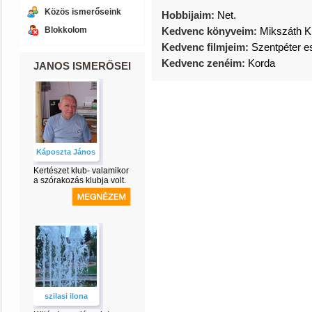
Közös ismerőseink
Hobbijaim:
Net.
Blokkolom
Kedvenc könyveim:
Mikszáth K
Kedvenc filmjeim:
Szentpéter e
Kedvenc zenéim:
Korda
JANOS ISMERŐSEI
Káposzta János
Kertészet klub- valamikor
a szórakozás klubja volt.
szilasi ilona