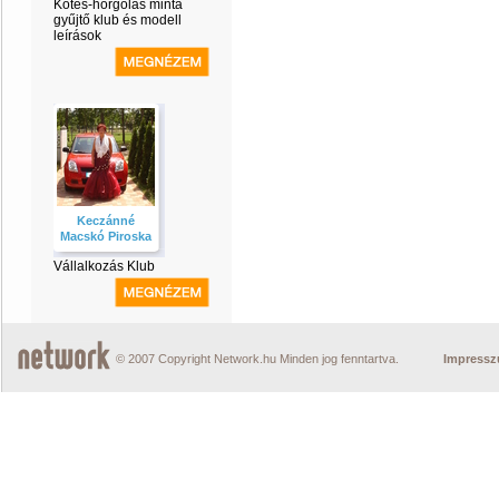
Kötés-horgolás minta
gyűjtő klub és modell
leírások
Keczánné
Macskó Piroska
Vállalkozás Klub
© 2007 Copyright Network.hu Minden jog fenntartva.
Impress