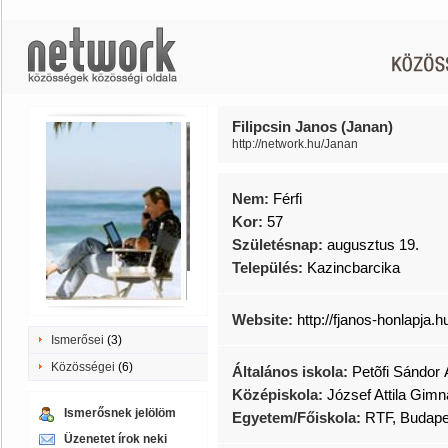
Filipcsin Janos (Janan)
http://network.hu/Janan
Nem:
Férfi
Kor:
57
Születésnap:
augusztus 19.
Település:
Kazincbarcika
Website:
http://fjanos-honlapja.
Ismerősei
(3)
Közösségei
(6)
Általános iskola:
Petõfi Sándor 
Középiskola:
József Attila Gim
Ismerősnek jelölöm
Egyetem/Főiskola:
RTF, Budape
Üzenetet írok neki