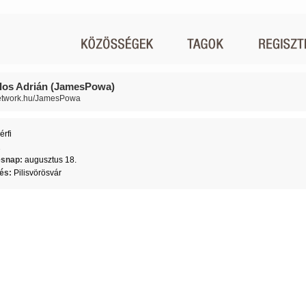
los Adrián (JamesPowa)
network.hu/JamesPowa
érfi
2
ésnap:
augusztus 18.
lés:
Pilisvörösvár