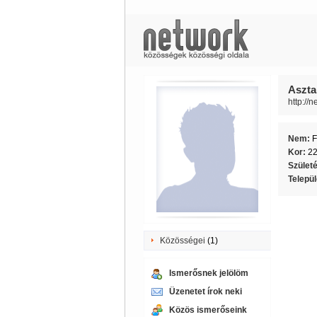
Aszta
http://
Nem:
F
Kor:
2
Szület
Telepü
Közösségei
(1)
Ismerősnek jelölöm
Üzenetet írok neki
Közös ismerőseink