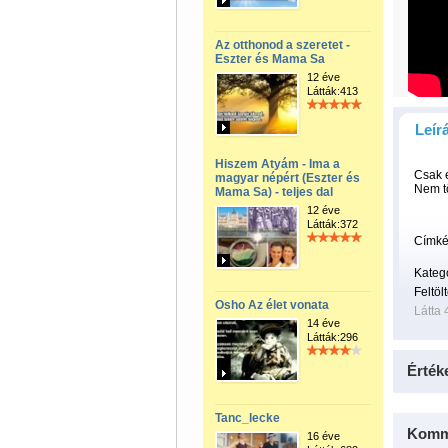
Az otthonod a szeretet -
Eszter és Mama Sa
12 éve
Látták:413
Leír
Hiszem Atyám - Ima a
Csak e
magyar népért (Eszter és
Nem t
Mama Sa) - teljes dal
12 éve
Látták:372
Címké
Kateg
Feltöl
Osho Az élet vonata
Látta 
14 éve
Látták:296
Érték
Tanc_lecke
Komm
16 éve