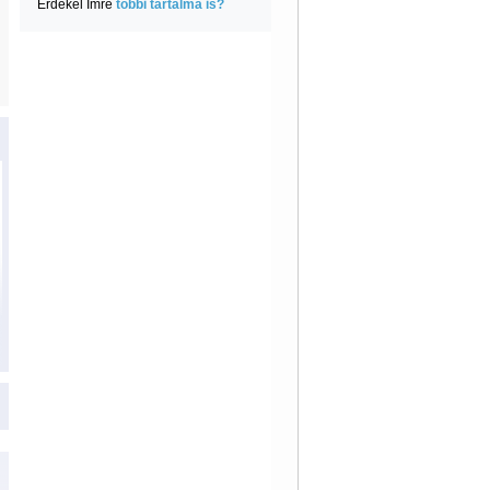
Érdekel Imre
többi tartalma is?