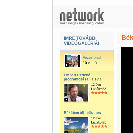
Bék
IMRE TOVÁBBI
VIDEÓGALÉRIÁI
Vezérfonal
10 videó
Emberi Psziché
programozása : a TV !
12 éve
Látták:438
Békében élj - előzetes
12 éve
Látták:426