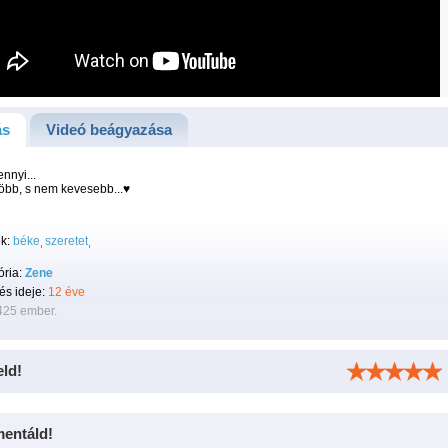
ás
Videó beágyazása
nnyi...
öbb, s nem kevesebb...♥
k:
béke
szeretet
ória:
Zene
tés ideje:
12 éve
425 ember.
eld!
entáld!