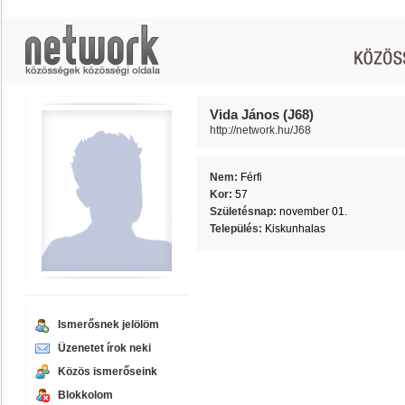
Vida János (J68)
http://network.hu/J68
Nem:
Férfi
Kor:
57
Születésnap:
november 01.
Település:
Kiskunhalas
Ismerősnek jelölöm
Üzenetet írok neki
Közös ismerőseink
Blokkolom