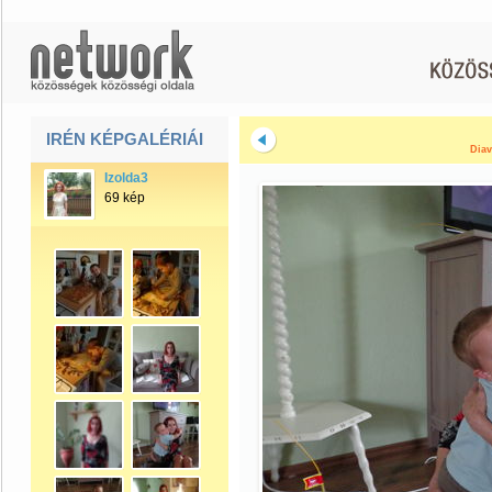
IRÉN KÉPGALÉRIÁI
Diav
Izolda3
69 kép