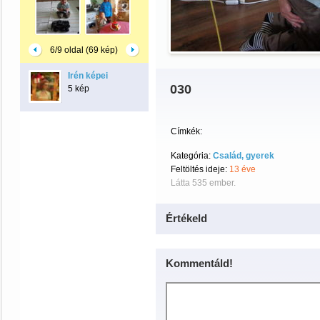
6/9 oldal (69 kép)
Irén képei
030
5 kép
Címkék:
Kategória:
Család, gyerek
Feltöltés ideje:
13 éve
Látta 535 ember.
Értékeld
Kommentáld!