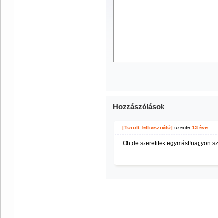
Hozzászólások
[Törölt felhasználó]
üzente
13 éve
Óh,de szeretitek egymást!nagyon s