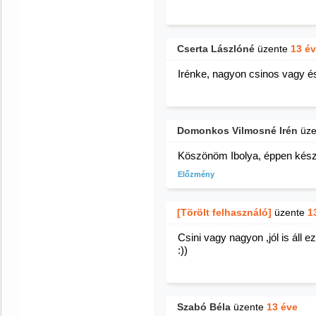
Cserta Lászlóné
üzente
13 é
Irénke, nagyon csinos vagy és
Domonkos Vilmosné Irén
üze
Köszönöm Ibolya, éppen kész
Előzmény
[Törölt felhasználó]
üzente
1
Csini vagy nagyon ,jól is áll ez
:))
Szabó Béla
üzente
13 éve