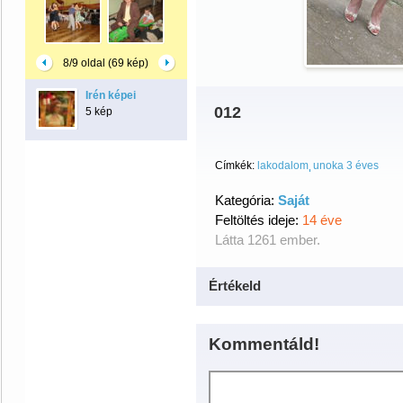
8/9 oldal (69 kép)
Irén képei
012
5 kép
Címkék:
lakodalom
unoka 3 éves
Kategória:
Saját
Feltöltés ideje:
14 éve
Látta 1261 ember.
Értékeld
Kommentáld!