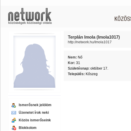
Terplán Imola (Imola1017)
http://network.hu/Imola1017
Nem:
Nő
Kor:
31
Születésnap:
október 17.
Település:
Kőszeg
Ismerősnek jelölöm
Üzenetet írok neki
Közös ismerőseink
Blokkolom