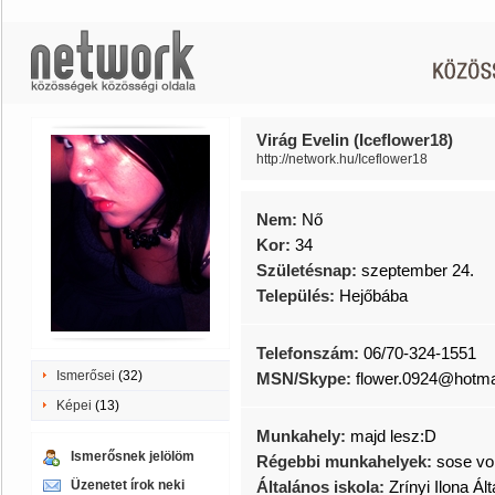
Virág Evelin (Iceflower18)
http://network.hu/Iceflower18
Nem:
Nő
Kor:
34
Születésnap:
szeptember 24.
Település:
Hejőbába
Telefonszám:
06/70-324-1551
Ismerősei
(32)
MSN/Skype:
flower.0924@hotmai
Képei
(13)
Munkahely:
majd lesz:D
Ismerősnek jelölöm
Régebbi munkahelyek:
sose vo
Üzenetet írok neki
Általános iskola:
Zrínyi Ilona Ál