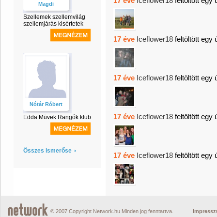
17 éve
Iceflower18
feltöltött egy 
Magdi
Szellemek szellemvilág
szellemjárás kisértetek
17 éve
Iceflower18
feltöltött egy 
17 éve
Iceflower18
feltöltött egy 
Nótár Róbert
17 éve
Iceflower18
feltöltött egy 
Edda Müvek Rangók klub
Összes ismerőse
17 éve
Iceflower18
feltöltött egy 
© 2007 Copyright Network.hu Minden jog fenntartva.
Impress