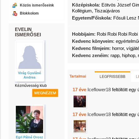
Középiskola:
Eötvös József Gi
Közös ismerőseink
Kollégium, Tiszaújváros
Blokkolom
Egyetem/Főiskola:
Fősuli Lesz
EVELIN
Hobbijaim:
Robi Robi Robi Robi R
ISMERŐSEI
Kedvenc könyveim:
egyértelműe
Kedvenc filmjeim:
horror, vígját
Kedvenc zenéim:
rapp, hiphop, 
Virág Gyuláné
LEGFRISSEBB
L
Tartalmai
Andrea
Kézművesség klub
17 éve
Iceflower18
feltöltött egy 
17 éve
Iceflower18
feltöltött egy 
Egri Pálné Orosz