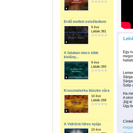
Erdő mellett estvéledtem
9 éve
Látták:381
Leír
Egy na
A faluban nincs több
megosz
kislány...
hallat
9 éve
Látták:393
Lemen
Sárga 
Sárga 
Szép a
Krasznahorka büszke vára
Ha me
10 éve
A síro
Látták:268
Jöjj k
Úgy bo
Címké
A Vidrócki híres nyája
magya
10 éve