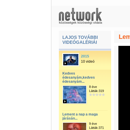
Lem
LAJOS TOVÁBBI
VIDEÓGALÉRIÁI
2015
10 videó
Kedves
édesanyám,kedves
édesanyám...
8 éve
Látták:319
Lement a nap a maga
járásán...
9 éve
Látták:371