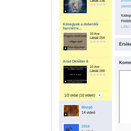
phonic
Látták:236
yamah
Kateg
Feltöl
Kimegyek a doberdói
Látta 
harctérre...
10 éve
Látták:254
Érték
Arad Október 6
Komm
10 éve
Látták:269
1/2 oldal (10 videó)
Mozgó
14 videó
2016