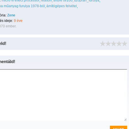
 micro vi effect processor
reason
shure sv100
szoprán_furulya
a műanyag furulya 1978-ból
ámítógépes felvétel
ória:
Zene
tés ideje:
9 éve
370 ember.
eld!
entáld!