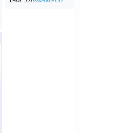
Érdekel Lajos
többi tartalma is?