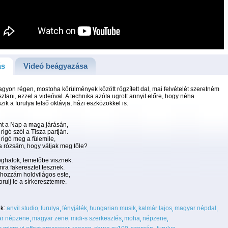
ás
Videó beágyazása
gyon régen, mostoha körülmények között rögzített dal, mai felvételét szeretném
tani, ezzel a videóval. A technika azóta ugrott annyit előre, hogy néha
szik a furulya felső oktávja, házi eszközökkel is.
t a Nap a maga járásán,
rigó szól a Tisza partján.
rigó meg a fülemile,
 rózsám, hogy váljak meg tőle?
ghalok, temetőbe visznek.
mra fakeresztet tesznek.
i hozzám holdvilágos este,
rulj le a sírkeresztemre.
k:
anvil studio
furulya
fényjáték
hungarian musik
kalmár lajos
magyar népdal
r népzene
magyar zene
midi-s szerkesztés
moha
népzene