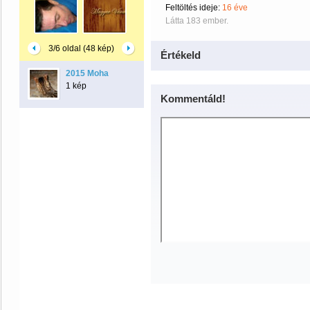
Feltöltés ideje:
16 éve
Látta 183 ember.
3/6 oldal (48 kép)
Értékeld
2015 Moha
1 kép
Kommentáld!