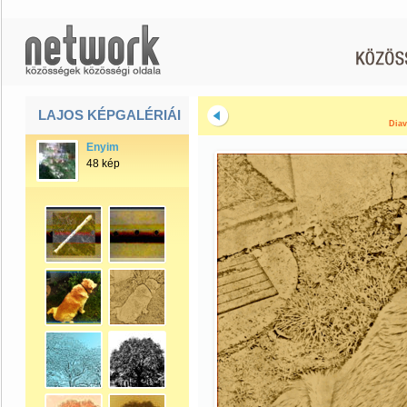
LAJOS KÉPGALÉRIÁI
Diav
Enyim
48 kép