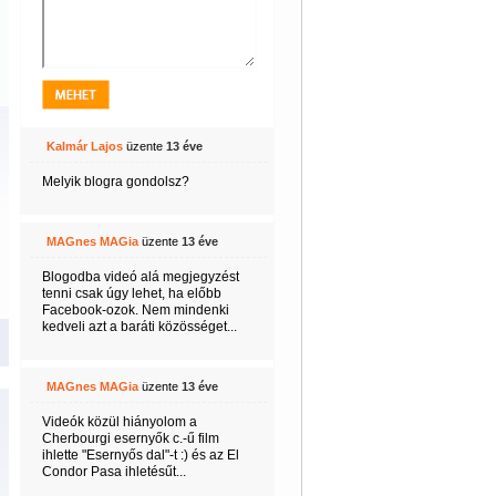
Kalmár Lajos
üzente
13 éve
Melyik blogra gondolsz?
MAGnes MAGia
üzente
13 éve
Blogodba videó alá megjegyzést
tenni csak úgy lehet, ha előbb
Facebook-ozok. Nem mindenki
kedveli azt a baráti közösséget...
MAGnes MAGia
üzente
13 éve
Videók közül hiányolom a
Cherbourgi esernyők c.-ű film
ihlette "Esernyős dal"-t :) és az El
Condor Pasa ihletésűt...