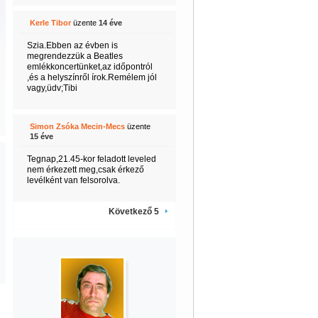
Kerle Tibor
üzente
14 éve
Szia.Ebben az évben is
megrendezzük a Beatles
emlékkoncertünket,az időpontról
,és a helyszínről írok.Remélem jól
vagy,üdv;Tibi
Simon Zsóka Mecin-Mecs
üzente
15 éve
Tegnap,21.45-kor feladott leveled
nem érkezett meg,csak érkező
levélként van felsorolva.
Következő 5