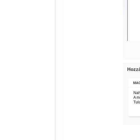
Hozzá
MAG
Nah
A me
Tul