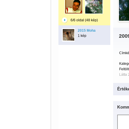
6/6 oldal (48 kép)
2015 Moha
200
1 kép
Címké
Kateg
Feltöl
Látta 
Érték
Komm