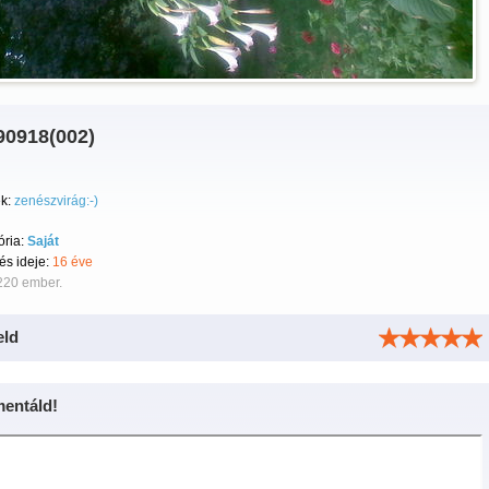
90918(002)
k:
zenészvirág:-)
ória:
Saját
tés ideje:
16 éve
220 ember.
eld
entáld!