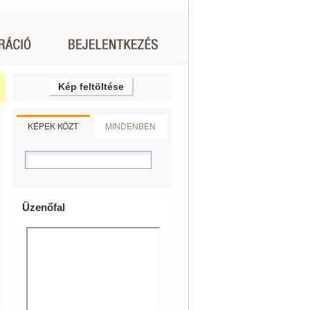
Kép feltöltése
KÉPEK KÖZT
MINDENBEN
Üzenőfal