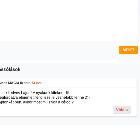
szólások
nes MAGia
üzente
13 éve
, de kedves Lajos ! A nyakunk kitekeredik...
gforgatva elmentett feltöltése, élvezhetőbb lenne :)))
ajdonképpen, akkor most mi is volt a célod ?
Válasz