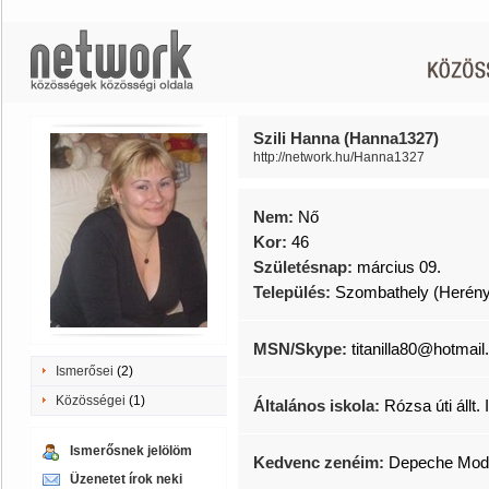
Szili Hanna (Hanna1327)
http://network.hu/Hanna1327
Nem:
Nő
Kor:
46
Születésnap:
március 09.
Település:
Szombathely (Herény
MSN/Skype:
titanilla80@hotmai
Ismerősei
(2)
Közösségei
(1)
Általános iskola:
Rózsa úti állt. 
Ismerősnek jelölöm
Kedvenc zenéim:
Depeche Mode
Üzenetet írok neki