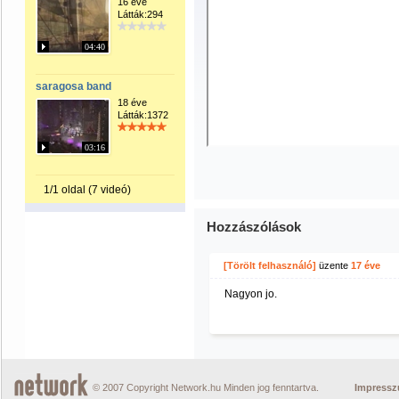
16 éve
Látták:294
04:40
saragosa band
18 éve
Látták:1372
03:16
1/1 oldal (7 videó)
Hozzászólások
[Törölt felhasználó]
üzente
17 éve
Nagyon jo.
© 2007 Copyright Network.hu Minden jog fenntartva.
Impress