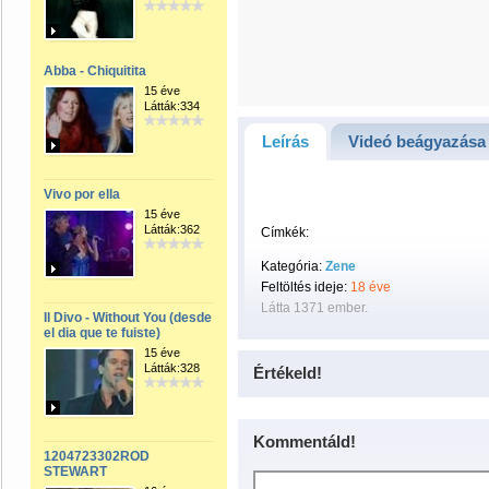
Abba - Chiquitita
15 éve
Látták:334
Leírás
Videó beágyazása
Vivo por ella
15 éve
Látták:362
Címkék:
Kategória:
Zene
Feltöltés ideje:
18 éve
Látta 1371 ember.
Il Divo - Without You (desde
el dia que te fuiste)
15 éve
Látták:328
Értékeld!
Kommentáld!
1204723302ROD
STEWART