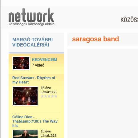
saragosa band
MARGÓ TOVÁBBI
VIDEÓGALÉRIÁI
KEDVENCEIM
7 videó
Rod Stewart - Rhythm of
my Heart
15 éve
Látták:366
Céline Dion -
That&amp;#39;s The Way
It Is
15 éve
Látták:318