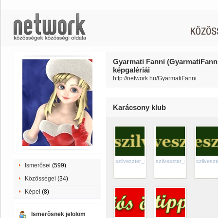
Gyarmati Fanni (GyarmatiFann
képgalériái
http://network.hu/GyarmatiFanni
Karácsony klub
szilveszter_menu4
szilveszter_menu3
szilvesz
Ismerősei
(599)
Közösségei
(34)
Képei
(8)
Ismerősnek jelölöm