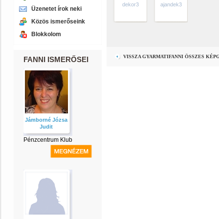
dekor3
ajandek3
Üzenetet írok neki
Közös ismerőseink
Blokkolom
VISSZA GYARMATIFANNI ÖSSZES KÉP
FANNI ISMERŐSEI
Jámborné Józsa
Judit
Pénzcentrum Klub