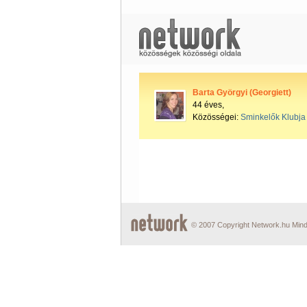
Barta Györgyi (Georgiett)
44 éves,
Közösségei:
Sminkelők Klubja
© 2007 Copyright Network.hu Minde