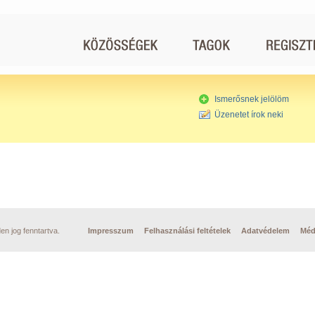
Ismerősnek jelölöm
Üzenetet írok neki
n jog fenntartva.
Impresszum
Felhasználási feltételek
Adatvédelem
Méd