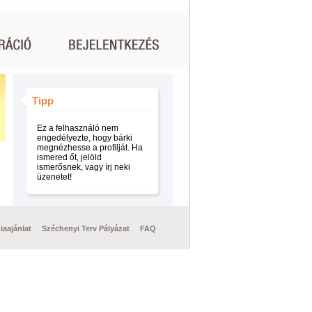
Tipp
Ez a felhasználó nem
engedélyezte, hogy bárki
megnézhesse a profilját. Ha
ismered őt, jelöld
ismerősnek, vagy írj neki
üzenetet!
iaajánlat
Széchenyi Terv Pályázat
FAQ