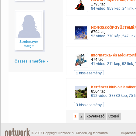
Boszorkányos Kompánia
1795 tag
84 video
,
853 kép
,
24 link
,
HOROSZKÓPGYŰJTEMÉN
6794 tag
53 video
,
770 kép
,
547 link
Strohmayer
Margit
Informatika- és Médiatört
474 tag
Összes ismerőse
41 video
,
211 kép
,
92 link
,
1
friss esemény
Kertészet klub- valamikor 
8564 tag
612 video
,
37880 kép
,
75 l
3
friss esemény
1
2
következő
utolsó
© 2007 Copyright Network.hu Minden jog fenntartva.
Impress