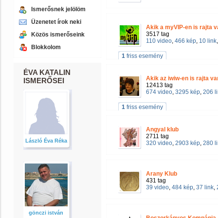
Ismerősnek jelölöm
Üzenetet írok neki
Akik a myVIP-en is rajta 
3517 tag
Közös ismerőseink
110 video
,
466 kép
,
10 link
Blokkolom
1
friss esemény
ÉVA KATALIN
Akik az iwiw-en is rajta v
ISMERŐSEI
12413 tag
674 video
,
3295 kép
,
206 l
1
friss esemény
Angyal klub
2711 tag
László Éva Réka
320 video
,
2903 kép
,
280 l
Arany Klub
431 tag
39 video
,
484 kép
,
37 link
,
gönczi istván