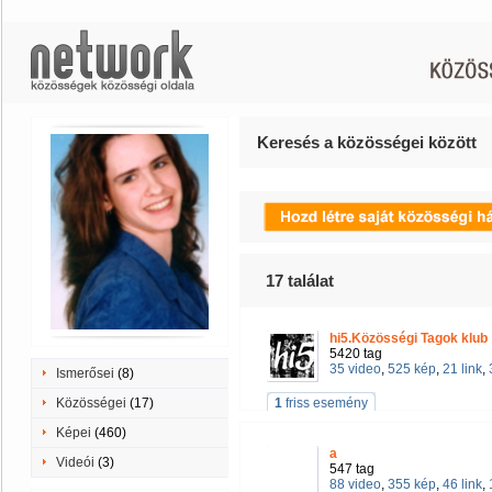
Keresés a közösségei között
17
találat
hi5.Közösségi Tagok klub
5420 tag
35 video
,
525 kép
,
21 link
,
Ismerősei
(8)
Közösségei
(17)
1
friss esemény
Képei
(460)
a
Videói
(3)
547 tag
88 video
,
355 kép
,
46 link
,