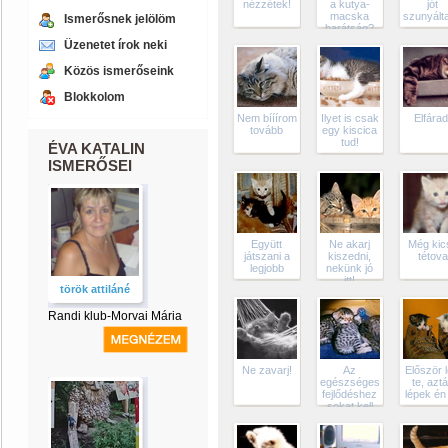
nézzétek!
a kutya-
jót
macska
szunyált
Ismerősnek jelölöm
barátság?
Üzenetet írok neki
Közös ismerőseink
Blokkolom
Nem bííírom
Ilyet is csak
Elfárad
tovább
egy kiscica
tud!
ÉVA KATALIN
ISMERŐSEI
Együtt
Ne akarj
Még kics
játszani a
kiszedni,
tétova
legjobb
nekünk jó
itt!
török attiláné
Randi klub-Morvai Mária
Ne zavarj!
Az
Először l
egészséges
te, azt
fejlődéshez
lépek én 
sokat kell
aludnunk