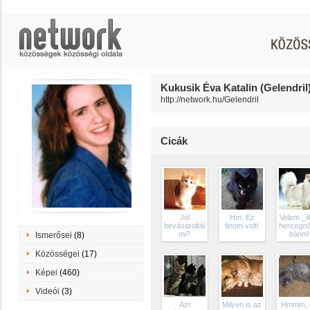
Kukusik Éva Katalin (Gelendril)
http://network.hu/Gelendril
Cicák
Jól
Hm. Ez
Velem _il
bevásároltál,
finom volt!
hercegnő
mi?
bánni!
Ismerősei
(8)
Közösségei
(17)
Képei
(460)
Videói
(3)
Azt
Milyen is az
Hmmm, 