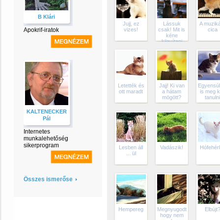
B Klári
Jujj, ez
Lássuk
A muziká
Apokrif-iratok
vizes!
csak! Mit is
cica
kéne
kijavítani
ebben a
programban?
Letették és
Jajj! Ki van
Egyensúl
ott maradt
a hátam
is meg k
mögött?
tanuln
KALTENECKER
Pál
Internetes
munkalehetőség
sikerprogram
Lesben áll
Vadászik!
Hófehér
... ül
Összes ismerőse
Hempereg
Megnyugodtam,
Elbújt
hogy nem