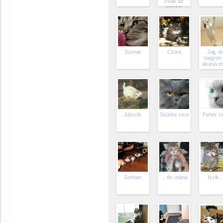
csak az
enyém
szokta
virágnak
képzelni
magát! ;-)
Szimat
Cicka
Jajj, d
nagyon 
akarja ér
Játszik
Szürke cica
Fehér c
Sorban
... és utána
Iszik..