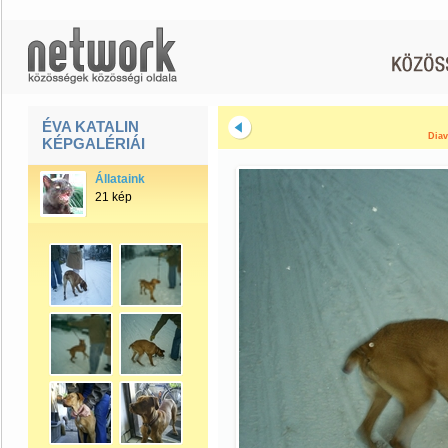
ÉVA KATALIN
Diav
KÉPGALÉRIÁI
Állataink
21 kép