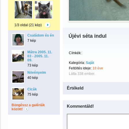
1/3 oldal (21 kép)
Újévi séta indul
Családom és én
7 kép
Mátra 2005. 11.
Címkék:
03 - 2005. 11.
09.
Kategória:
Saját
73 kép
Feltöltés ideje:
18 éve
Növényeim
Látta 338 ember.
40 kép
Értékeld
Cicák
75 kép
Böngéssz a galériák
Kommentáld!
között!