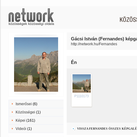
Gácsi István (Fernandes) képga
http://network.hu/Fernandes
Én
P1110173
Ismerősei
(6)
Közösségei
(1)
Képei
(161)
Videói
(1)
VISSZA FERNANDES ÖSSZES KÉPGAL