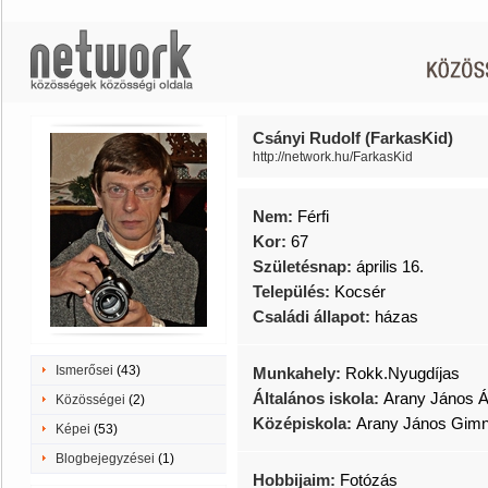
Csányi Rudolf (FarkasKid)
http://network.hu/FarkasKid
Nem:
Férfi
Kor:
67
Születésnap:
április 16.
Település:
Kocsér
Családi állapot:
házas
Ismerősei
(43)
Munkahely:
Rokk.Nyugdíjas
Általános iskola:
Arany János Ál
Közösségei
(2)
Középiskola:
Arany János Gim
Képei
(53)
Blogbejegyzései
(1)
Hobbijaim:
Fotózás