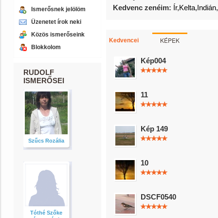
Kedvenc zenéim:
Ír,Kelta,Indiá
Ismerősnek jelölöm
Üzenetet írok neki
Közös ismerőseink
KÉPEK
Kedvencei
Blokkolom
Kép004
RUDOLF
ISMERŐSEI
11
Kép 149
Szűcs Rozália
10
DSCF0540
Tóthé Szőke