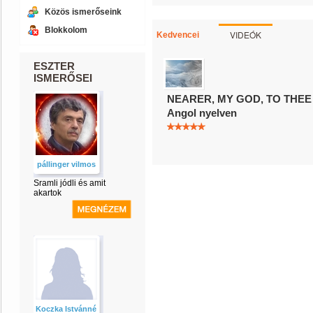
Közös ismerőseink
Blokkolom
VIDEÓK
Kedvencei
ESZTER
ISMERŐSEI
NEARER, MY GOD, TO THEE (H
Angol nyelven
pállinger vilmos
Sramli jódli és amit
akartok
Koczka Istvánné