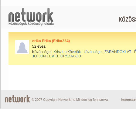
erika Erika (Erika234)
52 éves,
Közösségei:
Krisztus Követők - közössége
,
ZARÁNDOKLAT - É
JÖJJÖN EL A TE ORSZÁGOD
© 2007 Copyright Network.hu Minden jog fenntartva.
Impress