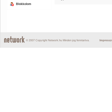
Blokkolom
© 2007 Copyright Network.hu Minden jog fenntartva.
Impress