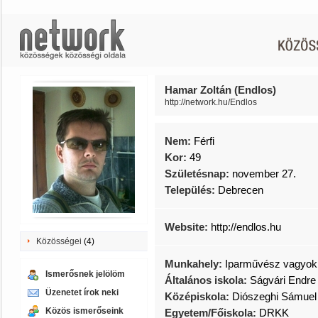
Hamar Zoltán (Endlos)
http://network.hu/Endlos
Nem:
Férfi
Kor:
49
Születésnap:
november 27.
Település:
Debrecen
Website:
http://endlos.hu
Közösségei
(4)
Munkahely:
Iparművész vagyok
Ismerősnek jelölöm
Általános iskola:
Ságvári Endre
Üzenetet írok neki
Középiskola:
Diószeghi Sámuel
Közös ismerőseink
Egyetem/Főiskola:
DRKK