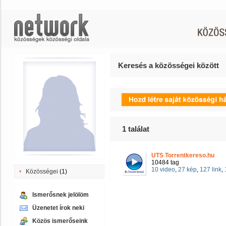
Keresés a közösségei között
1
találat
UTS Torrentkereso.hu
10484 tag
10 video
,
27 kép
,
127 link
,
Közösségei
(1)
Ismerősnek jelölöm
Üzenetet írok neki
Közös ismerőseink