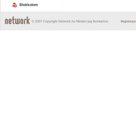
Blokkolom
© 2007 Copyright Network.hu Minden jog fenntartva.
Impress