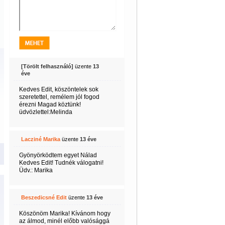
[Törölt felhasználó]
üzente
13
éve
Kedves Edit, köszöntelek sok
szeretettel, remélem jól fogod
érezni Magad köztünk!
üdvözlettel:Melinda
Lacziné Marika
üzente
13 éve
Gyönyörködtem egyet Nálad
Kedves Edit! Tudnék válogatni!
Üdv.: Marika
Beszedicsné Edit
üzente
13 éve
Köszönöm Marika! Kívánom hogy
az álmod, minél előbb valósággá