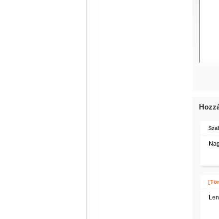
Hozzá
Szab
Nag
[Tör
Len