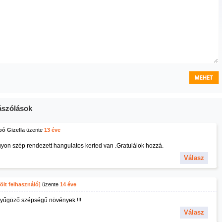
szólások
ó Gizella
üzente
13 éve
yon szép rendezett hangulatos kerted van .Gratulálok hozzá.
Válasz
ölt felhasználó]
üzente
14 éve
yűgöző szépségű növények !!!
Válasz