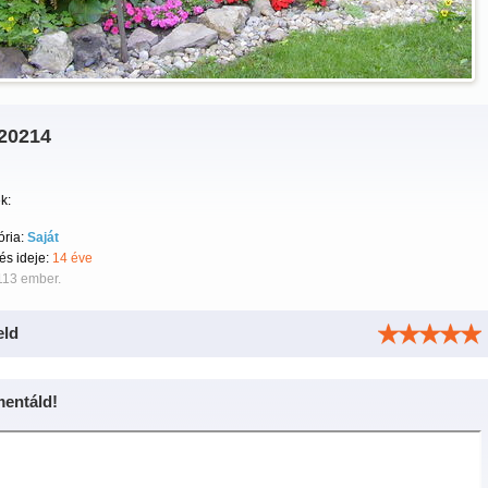
20214
k:
ória:
Saját
tés ideje:
14 éve
113 ember.
eld
entáld!