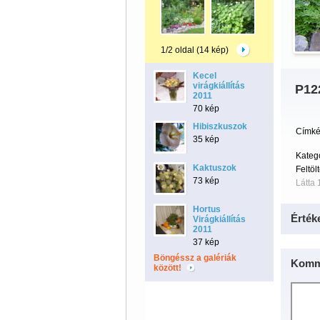
1/2 oldal (14 kép)
Kecel
virágkiállítás
P12
2011
70 kép
Hibiszkuszok
Címké
35 kép
Kateg
Kaktuszok
Feltöl
73 kép
Látta 
Hortus
Érték
Virágkiállítás
2011
37 kép
Böngéssz a galériák
Komm
között!