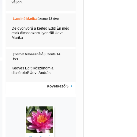
váljon.
Lacziné Marika
üzente
13 éve
De gyönyörű a kerted Edit! Én még
csak álmodozom ilyenről! Üdv.:
Marika
[Törölt felhasználó]
üzente
14
éve
Kedves Edit! köszönöm a
dicséretet! Üdv.: András
Következő 5