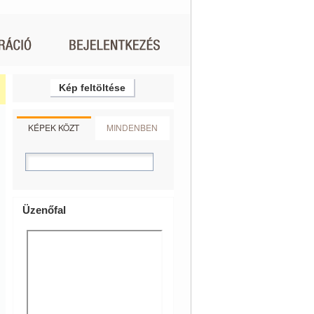
Kép feltöltése
KÉPEK KÖZT
MINDENBEN
Üzenőfal