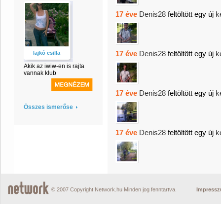
17 éve
Denis28
feltöltött egy új
k
17 éve
Denis28
feltöltött egy új
k
lajkó csilla
Akik az iwiw-en is rajta
vannak klub
17 éve
Denis28
feltöltött egy új
k
Összes ismerőse
17 éve
Denis28
feltöltött egy új
k
© 2007 Copyright Network.hu Minden jog fenntartva.
Impress