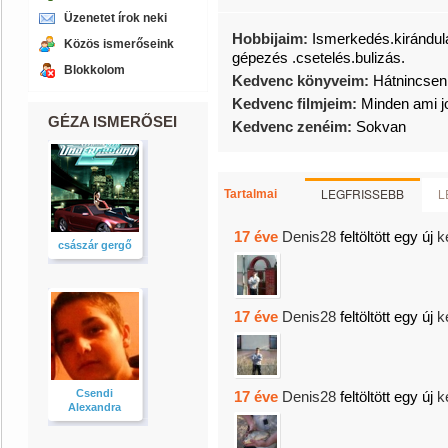
Üzenetet írok neki
Hobbijaim:
Ismerkedés.kirándul
Közös ismerőseink
gépezés .csetelés.bulizás.
Blokkolom
Kedvenc könyveim:
Hátnincsen
Kedvenc filmjeim:
Minden ami j
GÉZA ISMERŐSEI
Kedvenc zenéim:
Sokvan
LEGFRISSEBB
L
Tartalmai
17 éve
Denis28
feltöltött egy új
k
császár gergő
17 éve
Denis28
feltöltött egy új
k
Csendi
17 éve
Denis28
feltöltött egy új
k
Alexandra