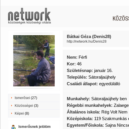
Bátkai Géza (Denis28)
http://network.hu/Denis28
Nem:
Férfi
Kor:
46
Születésnap:
január 16.
Település:
Sátoraljaújhely
Családi állapot:
egyedülálló
Ismerősei
(27)
Munkahely:
Sátoraljaújhely ben
Régebbi munkahelyek:
Zalaege
Közösségei
(3)
Általános iskola:
Rég Volt Nem
Képei
(8)
Középiskola:
119 Szakmunkás é
Egyetem/Főiskola:
Sajna Nincs
Ismerősnek jelölöm