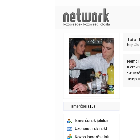
Tatai 
http://
Nem:
F
Kor:
4
Szület
Telepü
Ismerősei
(18)
Ismerősnek jelölöm
Üzenetet írok neki
Közös ismerőseink