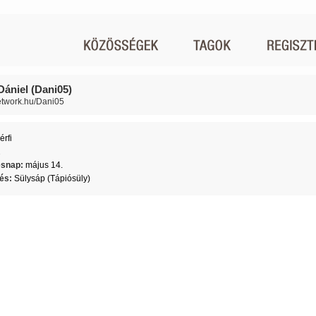
Dániel (Dani05)
network.hu/Dani05
érfi
2
ésnap:
május 14.
lés:
Sülysáp (Tápiósüly)