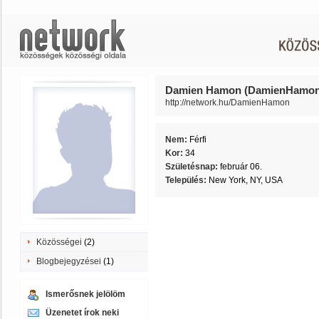
Damien Hamon (DamienHamon
http://network.hu/DamienHamon
Nem:
Férfi
Kor:
34
Születésnap:
február 06.
Település:
New York, NY, USA
Közösségei
(2)
Blogbejegyzései
(1)
Ismerősnek jelölöm
Üzenetet írok neki